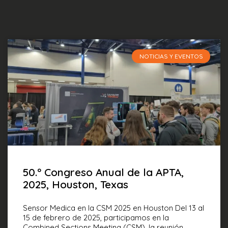
Página
Página
Página
Página
Página
NOTICIAS Y EVENTOS
50.º Congreso Anual de la APTA,
2025, Houston, Texas
Sensor Medica en la CSM 2025 en Houston Del 13 al
15 de febrero de 2025, participamos en la
Combined Sections Meeting (CSM), la reunión