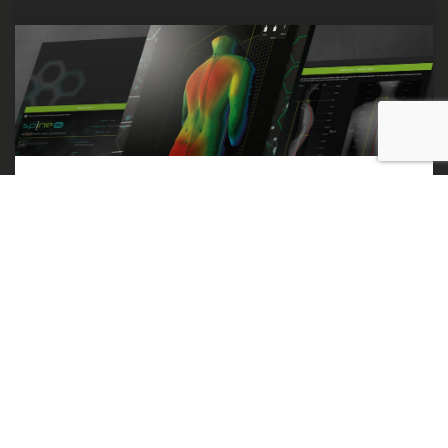
Hoja de ruta 2023: Palermo
Curso práctico sobre el uso de herramientas que
representan el estado del arte de la medición
biomecánica y postural: Spine 3D, Freemed
Platform, Flexinfit y Moover
LEER MÁS "