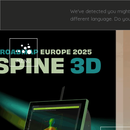
saltar
al
We've detected you might
contenido
different language. Do yo