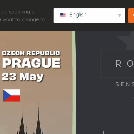
 be speaking a
English
u want to change to: