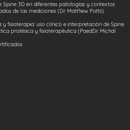
de Spine 3D en diferentes patologías y contextos
ultados de las mediciones (Dr. Matthew Potts)
 y fisioterapia: uso clínico e interpretación de Spine
ica protésica y fisioterapéutica (PaedDr. Michal
rtificados
www.kardioline.cz/registrace/posturalni-analyza-
alizar tu práctica profesional
¡Con las últimas
 la posturología!