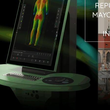
REP
MAYO
I