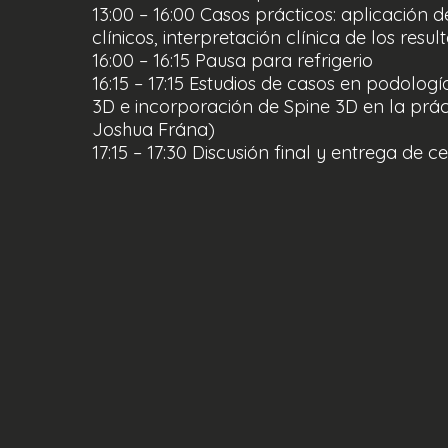
13:00 – 16:00 Casos prácticos: aplicación 
clínicos, interpretación clínica de los res
16:00 – 16:15 Pausa para refrigerio
16:15 – 17:15 Estudios de casos en podología
3D e incorporación de Spine 3D en la práct
Joshua Frána)
17:15 – 17:30 Discusión final y entrega de ce
Haga clic aquí para registrarse:
https://
spine-3d/
No te lo pierdas
Esta oportunidad de actu
innovaciones tecnológicas en el campo de