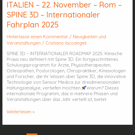
ITALIEN – 22. November – Rom –
SPINE 3D – Internationaler
Fahrplan 2025
Hinterlasse einen Kommentar
/
Neuigkeiten und
Veranstaltungen
/
Cristiano Iacoangeli
SPINE 3D – INTERNATIONALER ROADMAP 2025: Klinische
Praxis neu definiert mit Spine 3D. Ein fortgeschrittenes
Schulungsprogramm für Ärzte, Physiotherapeuten,
Osteopathen, Posturologen, Chiropraktiker, Kinesiologen
und Forscher, die ihr Wissen über Spine 3D, die innovative
Technologie von Sensor Medica zur dreidimensionalen
Haltungsanalyse, vertiefen möchten.
Warum? Dieses
internationale Programm, das in mehrere Phasen und
Veranstaltungen über das Jahr verteilt ist, bietet
Weiterlesen »