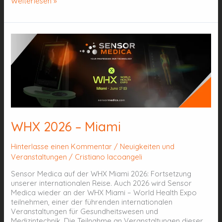
Weiterlesen »
WHX
2026
–
Miami
WHX 2026 – Miami
Hinterlasse einen Kommentar
/
Neuigkeiten und
Veranstaltungen
/
Cristiano Iacoangeli
Sensor Medica auf der WHX Miami 2026: Fortsetzung
unserer internationalen Reise. Auch 2026 wird Sensor
Medica wieder an der WHX Miami – World Health Expo
teilnehmen, einer der führenden internationalen
Veranstaltungen für Gesundheitswesen und
Medizintechnik. Die Teilnahme an Veranstaltungen dieser