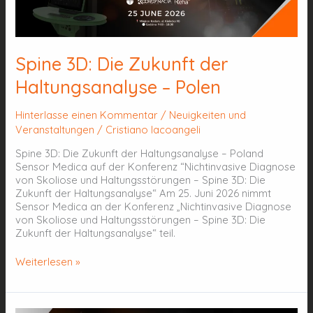
Haltungsanalyse
–
Polen
Spine 3D: Die Zukunft der
Haltungsanalyse – Polen
Hinterlasse einen Kommentar
/
Neuigkeiten und
Veranstaltungen
/
Cristiano Iacoangeli
Spine 3D: Die Zukunft der Haltungsanalyse – Poland
Sensor Medica auf der Konferenz “Nichtinvasive Diagnose
von Skoliose und Haltungsstörungen – Spine 3D: Die
Zukunft der Haltungsanalyse“ Am 25. Juni 2026 nimmt
Sensor Medica an der Konferenz „Nichtinvasive Diagnose
von Skoliose und Haltungsstörungen – Spine 3D: Die
Zukunft der Haltungsanalyse“ teil.
Weiterlesen »