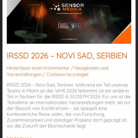
IRSSD
2026
–
NOVI
SAD,
SERBIEN
IRSSD 2026 – NOVI SAD, SERBIEN
Hinterlasse einen Kommentar
/
Neuigkeiten und
Veranstaltungen
/
Cristiano Iacoangeli
IRSSD 2026 – Novi Sad, Serbien. Während ein Teil unseres
Teams in Miami an der WHX 2026 teilnimmt, ist ein anderer
Teil in Serbien für die IRSSD & SCOSYM 2026. Für uns ist die
Teilnahme an internationalen Veranstaltungen mehr als nur
der Besuch von Konferenzen – sie spiegelt eine
kontinuierliche Reise wider, die von Forschung,
Zusammenarbeit und ständiger Präsenz dort geprägt ist,
wo die Zukunft der Biomechanik liegt.