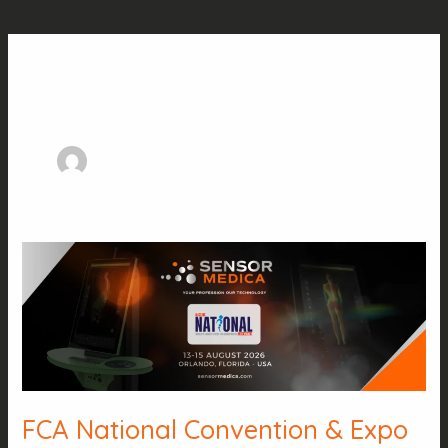
Autorenname: Cristiano
Iacoangeli
FCA
National
Convention
&
Expo
2026
FCA National Convention & Expo