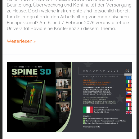
Beurteilung, Überwachung und Kontinuität der Versorgung
zu Hause. Doch welche Instrumente sind tatsächlich bereit
für die Integration in den Arbeitsalltag von medizinischem
Fachpersonal? Am 6. und 7. Februar 2026 veranstaltet die
Universität Pavia eine Konferenz zu diesem Thema.
Weiterlesen »
ITALIEN
–
22.
November
–
Rom
–
SPINE
3D
–
Internationaler
Fahrplan
2025