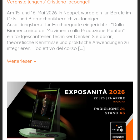
Veranstaltungen
/
Cristiano Iacoangeli
Am 15. und 16. Mai 2026, in Neapel, wurde ein für Berufe im
Orts- und Biomechanikbereich zuständiger
Ausbildungsberuf für Hochbegabte eingerichtet: “Dalla
Biomeccanica del Movimento alla Produzione Plantari”,
ein fortgeschrittener Techniker Denken Sie daran,
theoretische Kenntnisse und praktische Anwendungen zu
integrieren. L'obiettivo del corso […]
Weiterlesen »
EXPOSANITÀ
2026
–
BOLOGNA
22.–
24.
APRIL