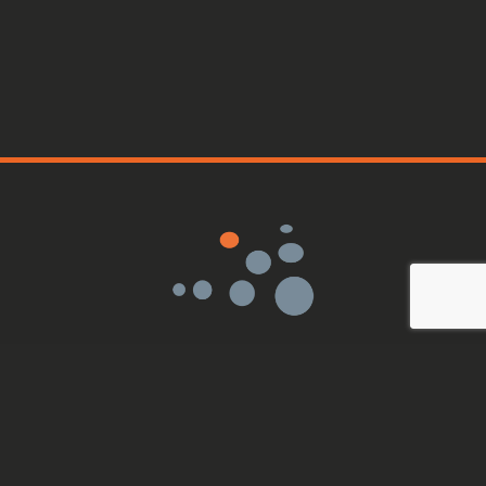
Sensor Medica srl
Mehrwertsteuer: IT11419101008
Via Bruno Pontecorvo, 13
00012 Guidonia Montecelio
info@sensormedica.com