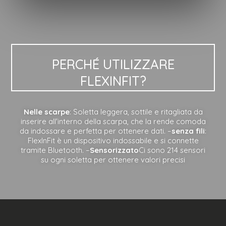
PERCHÉ UTILIZZARE
FLEXINFIT?
Nelle scarpe
: Soletta leggera, sottile e ritagliata da
inserire all'interno della scarpa, che la rende comoda
da indossare e perfetta per ottenere dati. –
senza fili
:
FlexInFit è un dispositivo indossabile e si connette
tramite Bluetooth. –
Sensorizzato
Ci sono 214 sensori
su ogni soletta per ottenere valori precisi