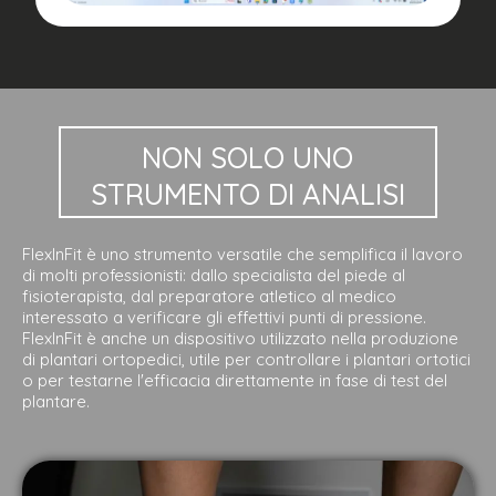
NON
SOLO
UNO
STRUMENTO
DI ANALISI
FlexInFit è uno strumento versatile che semplifica il lavoro
di molti professionisti: dallo specialista del piede al
fisioterapista, dal preparatore atletico al medico
interessato a verificare gli effettivi punti di pressione.
FlexInFit è anche un dispositivo utilizzato nella produzione
di plantari ortopedici, utile per controllare i plantari ortotici
o per testarne l'efficacia direttamente in fase di test del
plantare.