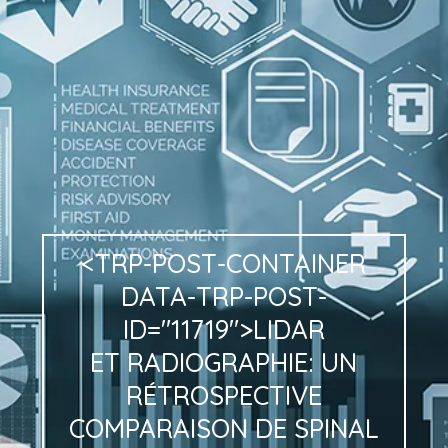
<TRP-POST-CONTAINER
DATA-TRP-POST-
ID="11719">LIDAR
ET
RADIOGRAPHIE:
UN
RÉTROSPECTIVE
COMPARAISON
DE
SPINAL