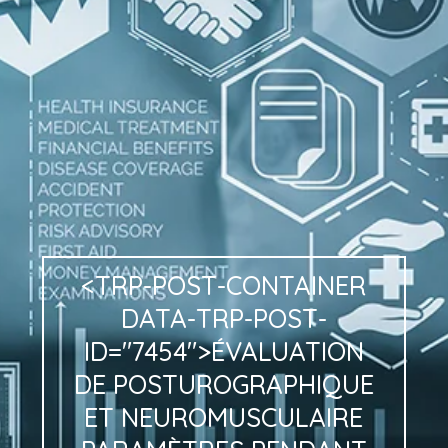
<TRP-POST-CONTAINER
DATA-TRP-POST-
ID="7454">ÉVALUATION
DE
POSTUROGRAPHIQUE
ET
NEUROMUSCULAIRE