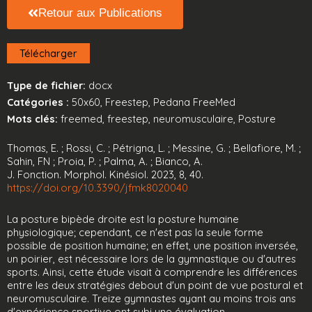
Retour aux Publications
Télécharger
Type de fichier:
docx
Catégories :
50x60, Freestep, Pedana FreeMed
Mots clés:
freemed, freestep, neuromusculaire, Posture
Thomas, E. ; Rossi, C. ; Pétrigna, L. ; Messine, G. ; Bellafiore, M. ;
Sahin, FN ; Proia, P. ; Palma, A. ; Bianco, A.
J. Fonction. Morphol. Kinésiol. 2023, 8, 40.
https://doi.org/10.3390/jfmk8020040
La posture bipède droite est la posture humaine
physiologique; cependant, ce n'est pas la seule forme
possible de position humaine; en effet, une position inversée,
un poirier, est nécessaire lors de la gymnastique ou d'autres
sports. Ainsi, cette étude visait à comprendre les différences
entre les deux stratégies debout d'un point de vue postural et
neuromusculaire. Treize gymnastes ayant au moins trois ans
d'expérience sportive ont subi une évaluation