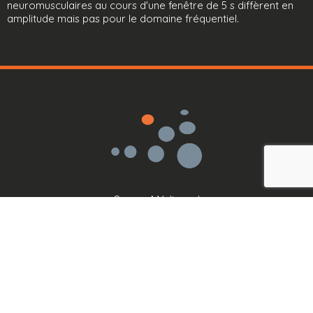
neuromusculaires au cours d'une fenêtre de 5 s diffèrent en
amplitude mais pas pour le domaine fréquentiel.
Sensor Médica srl
TVA : IT11419101008
Via Bruno Pontecorvo, 13
00012 Guidonia Montecelio
info@sensormedica.com
+39 06 400 61200
Lun - Ven: 09.00 - 18.00