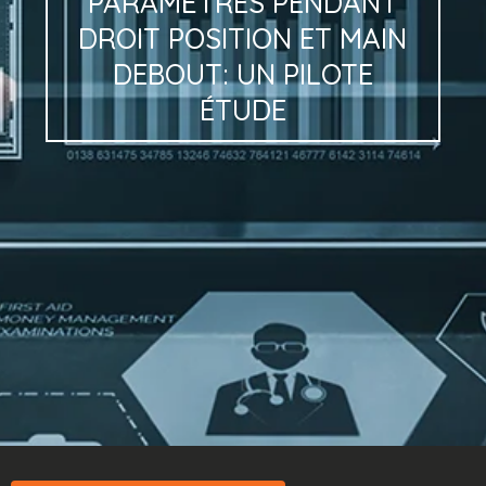
PARAMÈTRES
PENDANT
DROIT
POSITION
ET
MAIN
DEBOUT:
UN
PILOTE
ÉTUDE