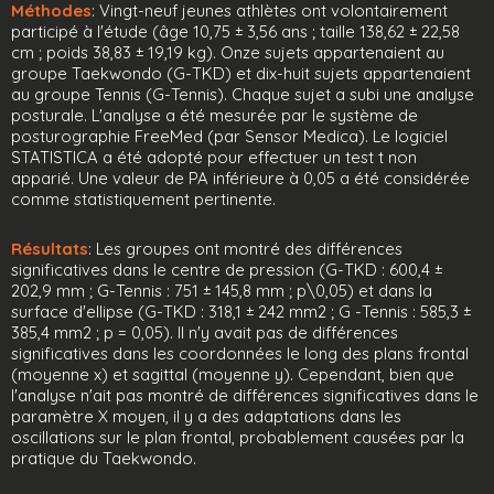
Méthodes
: Vingt-neuf jeunes athlètes ont volontairement
participé à l'étude (âge 10,75 ± 3,56 ans ; taille 138,62 ± 22,58
cm ; poids 38,83 ± 19,19 kg). Onze sujets appartenaient au
groupe Taekwondo (G-TKD) et dix-huit sujets appartenaient
au groupe Tennis (G-Tennis). Chaque sujet a subi une analyse
posturale. L'analyse a été mesurée par le système de
posturographie FreeMed (par Sensor Medica). Le logiciel
STATISTICA a été adopté pour effectuer un test t non
apparié. Une valeur de PA inférieure à 0,05 a été considérée
comme statistiquement pertinente.
Résultats
: Les groupes ont montré des différences
significatives dans le centre de pression (G-TKD : 600,4 ±
202,9 mm ; G-Tennis : 751 ± 145,8 mm ; p\0,05) et dans la
surface d'ellipse (G-TKD : 318,1 ± 242 mm2 ; G -Tennis : 585,3 ±
385,4 mm2 ; p = 0,05). Il n'y avait pas de différences
significatives dans les coordonnées le long des plans frontal
(moyenne x) et sagittal (moyenne y). Cependant, bien que
l'analyse n'ait pas montré de différences significatives dans le
paramètre X moyen, il y a des adaptations dans les
oscillations sur le plan frontal, probablement causées par la
pratique du Taekwondo.