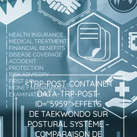
<TRP-POST-CONTAINER
DATA-TRP-POST-
ID="5959">EFFETS
DE
TAEKWONDO
SUR
POSTURAL
SYSTÈME
–
COMPARAISON
DE