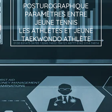
POSTUROGRAPHIQUE
PARAMÈTRES
ENTRE
JEUNE
TENNIS
LES ATHLÈTES
ET
JEUNE
TAEKWONDO
ATHLÈTE