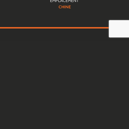
EMPLACEMENT
CHINE
Sensor Médica srl
TVA : IT11419101008
Via Bruno Pontecorvo, 13
00012 Guidonia Montecelio
info@sensormedica.com
+39 06 400 61200
Lun - Ven: 09.00 - 18.00