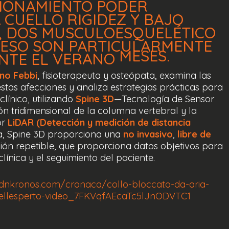
IONAMIENTO
PODER
A
CUELLO
RIGIDEZ
Y
BAJO
,
DOS
MUSCULOESQUELÉTICO
ESO
SON
PARTICULARMENTE
NTE
EL
VERANO
MESES.
ano Febbi
, fisioterapeuta y osteópata, examina las
tas afecciones y analiza estrategias prácticas para
línico, utilizando
Spine 3D
—Tecnología de Sensor
n tridimensional de la columna vertebral y la
or
LiDAR (Detección y medición de distancia
a, Spine 3D proporciona una
no invasivo
,
libre de
ción repetible, que proporciona datos objetivos para
línica y el seguimiento del paciente.
dnkronos.com/cronaca/collo-bloccato-da-aria-
-dellesperto-video_7FKVqfAEcaTc5lJnODVTC1