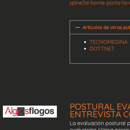
spine3d-home-porta-la-c
Artículos de otras pu
TECNOMEDINA
DOTTNET
POSTURAL
EV
ENTREVISTA
C
La evaluación postural 
evaluación clínica prec