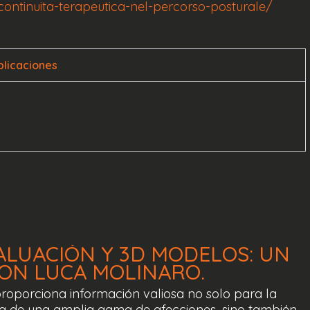
ontinuita-terapeutica-nel-percorso-posturale/
blicaciones
ALUACIÓN
Y
3D
MODELOS:
UN
ON
LUCA
MOLINARO.
proporciona información valiosa no solo para la
isa de una amplia gama de afecciones, sino también