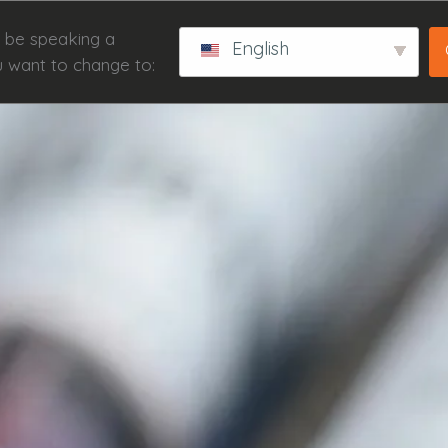
 be speaking a
English
u want to change to: