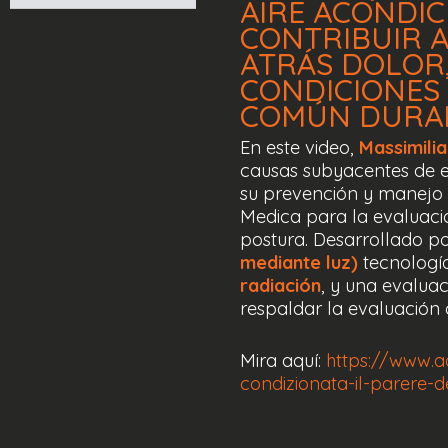
AIRE
ACONDIC
CONTRIBUIR
ATRÁS
DOLOR
CONDICIONES
COMÚN
DURA
En este video,
Massimili
causas subyacentes de es
su prevención y manejo c
Medica para la evaluació
postura. Desarrollado p
mediante luz)
tecnologí
radiación
, y una evalua
respaldar la evaluación c
Mira aquí:
https://www.a
condizionata-il-parere