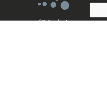
Sensor medica srl
IVA: IT11419101008
Vía Bruno Pontecorvo, 13
00012 Guidonia Montecelio
info@sensormedica.com
+39 06 400 61200
Lun - Vie: 09.00 - 18.00