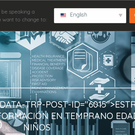
 be speaking a
English
u want to change to:
DATA-TRP-POST-ID="6015">ES
FORMACIÓN
EN
TEMPRANO
EDA
NIÑOS