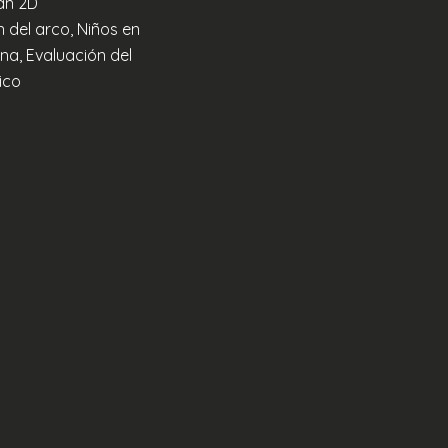
an 2D
 del arco, Niños en
a, Evaluación del
ico