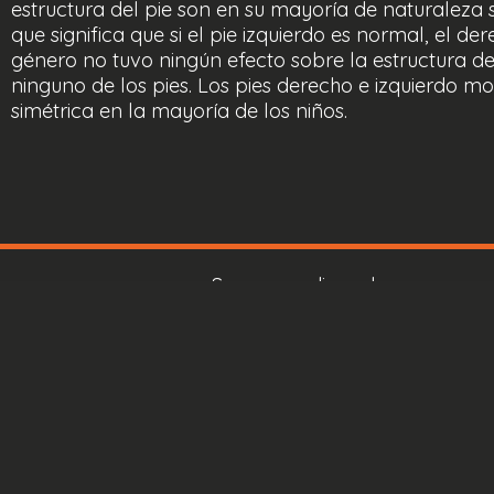
estructura del pie son en su mayoría de naturaleza s
que significa que si el pie izquierdo es normal, el der
género no tuvo ningún efecto sobre la estructura del
ninguno de los pies. Los pies derecho e izquierdo mo
simétrica en la mayoría de los niños.
Sensor medica srl
IVA: IT11419101008
Vía Bruno Pontecorvo, 13
00012 Guidonia Montecelio (R
©
2023
Sensor Médico.
Reserv