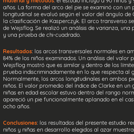
material y métodos
: el estudio incluyó a 90 niños y
años. La forma del arco del pie se examinó con un 
longitudinal se evaluó según el valor del ángulo de
la clasificación de Kasperczyk. El arco transverso s
de Wejsflog. Se realizó un análisis de varianza, un
y una prueba de chi-cuadrado.
Resultados
: los arcos transversales normales en a
84% de los niños examinados. Un análisis del valor 
Wejsflog mostró que es similar y dentro de los límit
prueba indiscriminadamente en lo que respecta al g
Normalmente, los arcos longitudinales en ambos pi
niños. El valor promedio del índice de Clarke en un
niñas en edad escolar estuvo dentro del rango norm
apareció un pie funcionalmente aplanado en el caso
ocho años.
Conclusiones
: los resultados del presente estudio r
niños y niñas en desarrollo elegidos al azar muestr