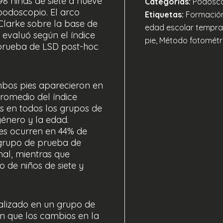
 98 niñas de siete a nueve
Categorías:
Podosc
podoscopio. El arco
Etiquetas:
Formación
 Clarke sobre la base de
edad escolar tempran
e evaluó según el índice
pie, Método fotométr
a prueba de LSD post-hoc
mbos pies aparecieron en
promedio del índice
es en todos los grupos de
énero y la edad.
es ocurren en 44% de
 grupo de prueba de
al, mientras que
 de niños de siete y
ealizado en un grupo de
an que los cambios en la