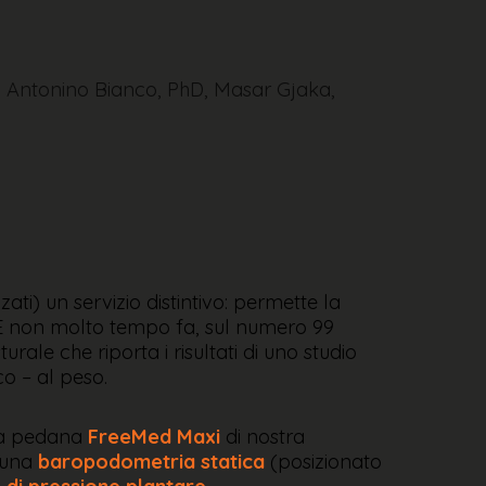
, Antonino Bianco, PhD, Masar Gjaka,
zati) un servizio distintivo: permette la
e. E non molto tempo fa, sul numero 99
turale che riporta i risultati di uno studio
co – al peso.
lla pedana
FreeMed Maxi
di nostra
i una
baropodometria statica
(posizionato