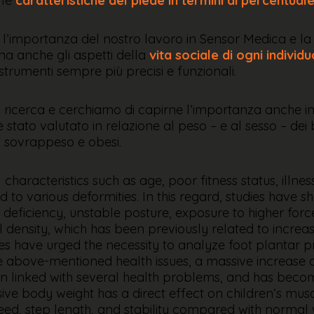
 le
caratteristiche del piede in termini di percentual
l’importanza del nostro lavoro in Sensor Medica e la resp
ma anche gli aspetti della
vita sociale di ogni individu
strumenti sempre più precisi e funzionali.
a ricerca e cerchiamo di capirne l’importanza anche in 
 è stato valutato in relazione al peso – e al sesso – de
, sovrappeso e obesi.
 characteristics such as age, poor fitness status, illn
d to various deformities. In this regard, studies have
s deficiency, unstable posture, exposure to higher for
density, which has been previously related to increas
dies have urged the necessity to analyze foot plantar 
 the above-mentioned health issues, a massive increase
n linked with several health problems, and has become
sive body weight has a direct effect on children’s mu
ed, step length, and stability compared with normal w