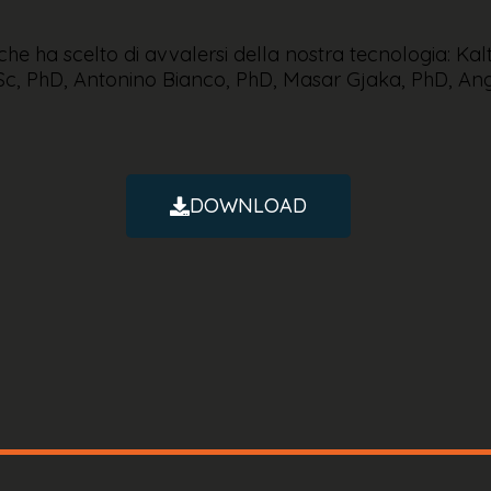
 che ha scelto di avvalersi della nostra tecnologia: Ka
Sc, PhD, Antonino Bianco, PhD, Masar Gjaka, PhD, An
DOWNLOAD