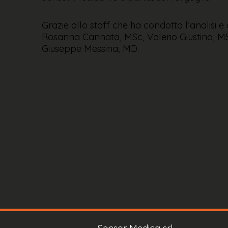
Grazie allo staff che ha condotto l’analisi e
Rosanna Cannata, MSc, Valerio Giustino, M
Giuseppe Messina, MD.