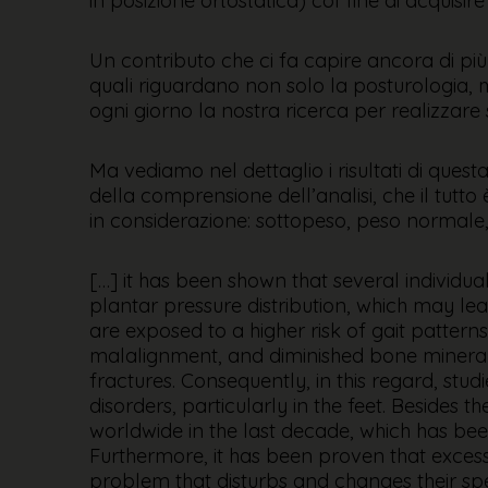
in posizione ortostatica) col fine di acquisire
Un contributo che ci fa capire ancora di più 
quali riguardano non solo la posturologia, 
ogni giorno la nostra ricerca per realizzare 
Ma vediamo nel dettaglio i risultati di quest
della comprensione dell’analisi, che il tutto
in considerazione: sottopeso, peso normale
[…] it has been shown that several individual
plantar pressure distribution, which may lea
are exposed to a higher risk of gait pattern
malalignment, and diminished bone mineral 
fractures. Consequently, in this regard, stu
disorders, particularly in the feet. Besides
worldwide in the last decade, which has bee
Furthermore, it has been proven that exces
problem that disturbs and changes their spe