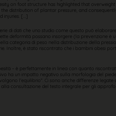
besity on foot structure has highlighted that overweig
the distribution of plantar pressure, and consequentl
 injuries. […]
ie di dati che uno studio come questo può elaborare, c
ette deformità possano insorgere (la prevenzione è un
della categoria di peso nella distribuzione della press
rie. Inoltre, è stato riscontrato che i bambini obesi po
’obesità – è perfettamente in linea con quanto riscontra
sivo ha un impatto negativo sulla morfologia del piede 
nvolgono l’equilibrio”. Ci sono anche differenze legate
o alla consultazione del testo integrale per gli approfo