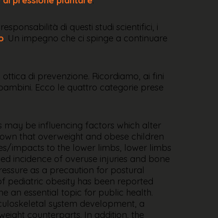
e di pressione plantare
.
onsabilità di questi studi scientifici, i
o
. Un impegno che ci spinge a continuare
ottica di prevenzione. Ricordiamo, ai fini
i bambini. Ecco le quattro categorie prese
ess may be influencing factors which alter
 shown that overweight and obese children
ces/impacts to the lower limbs, lower limbs
ed incidence of overuse injuries and bone
pressure as a precaution for postural
 of pediatric obesity has been reported
 an essential topic for public health.
sculoskeletal system development, a
eight counterparts. In addition, the