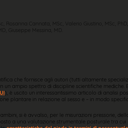
Sc, Rosanna Cannata, MSc, Valerio Giustino, MSc, PhD
MD, Giuseppe Messina, MD.
ifica che fornisce agli autori (tutti altamente specializ
 in un ampio spettro di discipline scientifiche medich
UI
), è uscito un interessantissimo articolo di analisi pos
ione plantare in relazione al sesso e – in modo specifi
ambini, si è avvalso, per le misurazioni pressorie, de
osto a una valutazione strumentale posturale tra cu