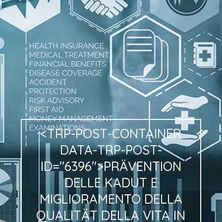
<TRP-POST-CONTAINER
DATA-TRP-POST-
ID="6396">PRÄVENTION
DELLE
KADUT
E
MIGLIORAMENTO
DELLA
QUALITÄT
DELLA
VITA
IN